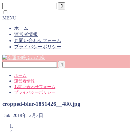
MENU
ホーム
運営者情報
お問い合わせフォーム
プライバシーポリシー
ホーム
運営者情報
お問い合わせフォーム
プライバシーポリシー
cropped-blur-1851426__480.jpg
lcuk
2018年12月3日